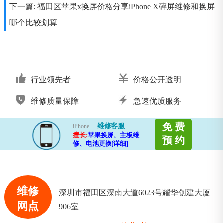
下一篇:
福田区苹果x换屏价格分享iPhone X碎屏维修和换屏
哪个比较划算
行业领先者
价格公开透明
维修质量保障
急速优质服务
免 费
维修客服
iPhone
擅长:
苹果换屏、主板维
预 约
修、电池更换[详细]
维修
深圳市福田区深南大道6023号耀华创建大厦
网点
906室