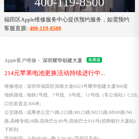
400-119-8500
福田区Apple维修服务中心提供预约服务，如需预约
客服直拨:
400-119-8500
Apple客户维修－
深圳耀华创建大厦
214元苹果电池更换活动持续进行中...
维修地址 : 深圳市福田区深南大道6023号耀华创建大厦906室
地铁路线 : 地铁1号线、7号线、9号线、11号线（车公庙站）C2出
口往前直走300米;
公交路线 : 或乘坐公交71路;222路;M123路;M221路;M500路;N6
路;高峰专线18路;高快巴士40号;高快巴士916号(招商银行大厦站)
下即到
营业时间 : 上午08:00 - 晚上20:30 (节假日无休)