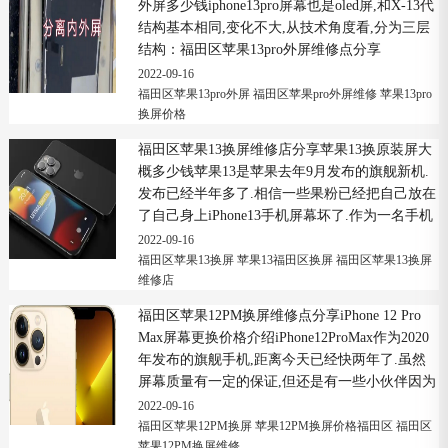
外屏多少钱iphone13pro屏幕也是oled屏,和X-13代
结构基本相同,变化不大,从技术角度看,分为三层
结构：福田区苹果13pro外屏维修点分享
iPhone13Pro换外屏多少钱外钢化玻璃屏触...
2022-09-16
福田区苹果13pro外屏
福田区苹果pro外屏维修
苹果13pro
换屏价格
福田区苹果13换屏维修店分享苹果13换原装屏大
概多少钱苹果13是苹果去年9月发布的旗舰新机.
发布已经半年多了.相信一些果粉已经把自己放在
了自己身上iPhone13手机屏幕坏了.作为一名手机
维修从业者,小编今天就来谈谈苹...
2022-09-16
福田区苹果13换屏
苹果13福田区换屏
福田区苹果13换屏
维修店
福田区苹果12PM换屏维修点分享iPhone 12 Pro
Max屏幕更换价格介绍iPhone12ProMax作为2020
年发布的旗舰手机,距离今天已经快两年了.虽然
屏幕质量有一定的保证,但还是有一些小伙伴因为
各种意外而损坏了屏幕.如果发生这...
2022-09-16
福田区苹果12PM换屏
苹果12PM换屏价格福田区
福田区
苹果12PM换屏维修