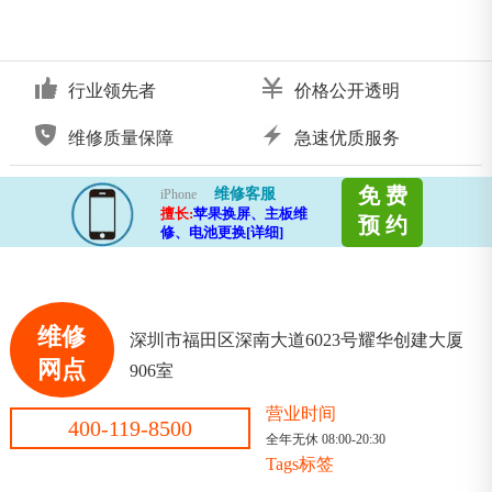
行业领先者
价格公开透明
维修质量保障
急速优质服务
免 费
维修客服
iPhone
擅长:
苹果换屏、主板维
预 约
修、电池更换[详细]
维修
深圳市福田区深南大道6023号耀华创建大厦
网点
906室
营业时间
400-119-8500
全年无休 08:00-20:30
Tags标签